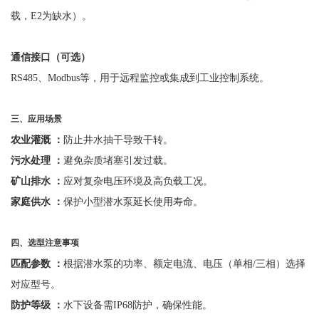
载，E2为缺水）。
通信接口（可选）
RS485、Modbus等，用于远程监控或集成到工业控制系统。
三、应用场景
农业灌溉
：
防止井水抽干导致干转。
污水处理
：
避免杂质堵塞引发过载。
矿山排水
：
应对复杂电压环境及高负载工况。
家庭供水
：
保护小型潜水泵延长使用寿命。
四、选型注意事项
匹配参数
：
根据潜水泵的功率、额定电流、电压（单相
/三相）选择
对应型号。
防护等级
：
水下设备需
IP68防护，确保性能。