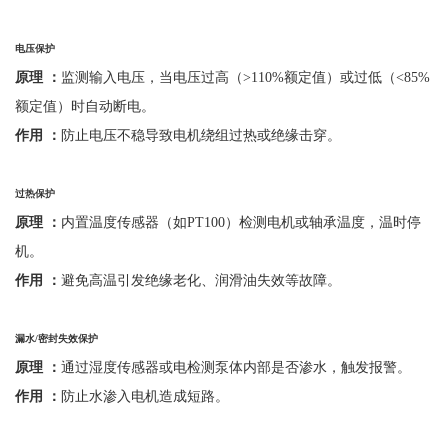
电压保护
原理
：
监测输入电压，当电压过高（
>110%额定值）或过低（<85%
额定值）时自动断电。
作用
：
防止电压不稳导致电机绕组过热或绝缘击穿。
过热保护
原理
：
内置温度传感器（如
PT100）检测电机或轴承温度，温时停
机。
作用
：
避免高温引发绝缘老化、润滑油失效等故障。
漏水
/
密封失效保护
原理
：
通过湿度传感器或电检测泵体内部是否渗水，触发报警。
作用
：
防止水渗入电机造成短路。