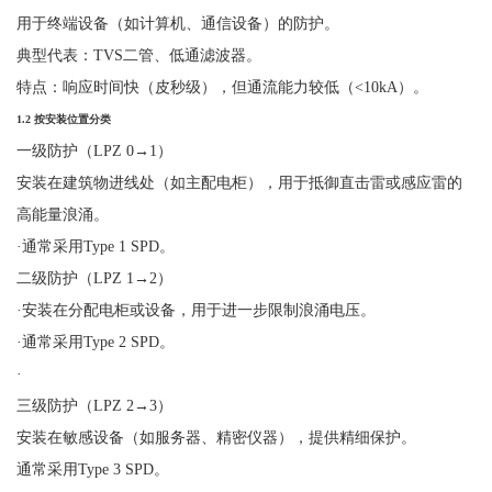
用于终端设备（如计算机、通信设备）的防护。
典型代表：
TVS二管、低通滤波器。
特点：响应时间快（皮秒级），但通流能力较低（
<10kA）。
1.2
按安装位置分类
一级防护（
LPZ 0
→
1
）
安装在建筑物进线处（如主配电柜），用于抵御直击雷或感应雷的
高能量浪涌。
·
通常采用
Type 1 SPD。
二级防护（
LPZ 1
→
2
）
·
安装在分配电柜或设备，用于进一步限制浪涌电压。
·
通常采用
Type 2 SPD。
·
三级防护（
LPZ 2
→
3
）
安装在敏感设备（如服务器、精密仪器），提供精细保护。
通常采用
Type 3 SPD
。