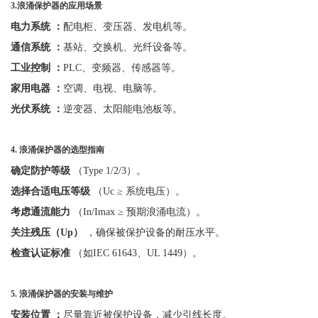
3.
浪涌保护器的应用场景
电力系统
：
配电柜、变压器、发电机等。
通信系统
：
基站、交换机、光纤设备等。
工业控制
：
PLC、变频器、传感器等。
家用电器
：
空调、电视、电脑等。
光伏系统
：
逆变器、太阳能电池板等。
4.
浪涌保护器的选型指南
确定防护等级
（
Type 1/2/3）。
选择合适电压等级
（
Uc ≥ 系统电压）。
考虑通流能力
（
In/Imax ≥ 预期浪涌电流）。
关注残压（
Up）
，确保被保护设备的耐压水平。
检查认证标准
（如
IEC 61643、UL 1449）。
5.
浪涌保护器的安装与维护
安装位置
：
尽量靠近被保护设备，减少引线长度。