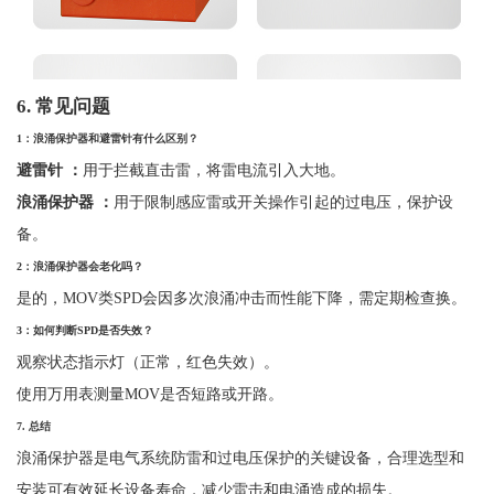
6.
常见问题
1
：浪涌保护器和避雷针有什么区别？
避雷针
：
用于拦截直击雷，将雷电流引入大地。
浪涌保护器
：
用于限制感应雷或开关操作引起的过电压，保护设
备。
2
：浪涌保护器会老化吗？
是的，
MOV类SPD会因多次浪涌冲击而性能下降，需定期检查换。
3
：如何判断
SPD
是否失效？
观察状态指示灯（正常，红色失效）。
使用万用表测量
MOV是否短路或开路。
7.
总结
浪涌保护器是电气系统防雷和过电压保护的关键设备，合理选型和
安装可有效延长设备寿命，减少雷击和电涌造成的损失。