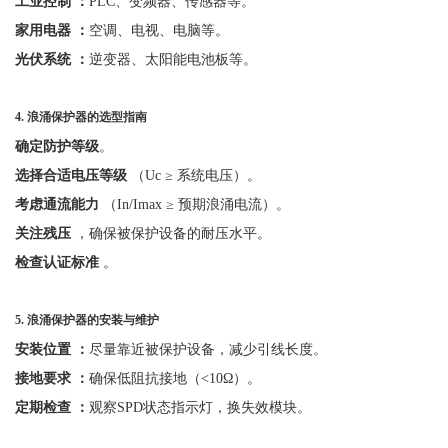
工业控制
：
PLC、变频器、传感器等。
家用电器
：
空调、电视、电脑等。
光伏系统
：
逆变器、太阳能电池板等。
4.
浪涌保护器的选型指南
确定防护等级
。
选择合适电压等级
（
Uc ≥ 系统电压）。
考虑通流能力
（
In/Imax ≥ 预期浪涌电流）。
关注残压
，确保被保护设备的耐压水平。
检查认证标准
。
5.
浪涌保护器的安装与维护
安装位置
：
尽量靠近被保护设备，减少引线长度。
接地要求
：
确保低阻抗接地（
<10Ω）。
定期检查
：
观察
SPD状态指示灯，换失效模块。