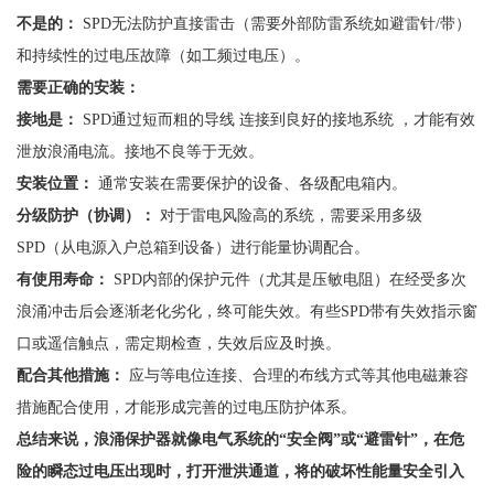
不是的：
SPD无法防护直接雷击（需要外部防雷系统如避雷针/带）
和持续性的过电压故障（如工频过电压）。
需要正确的安装：
接地是：
SPD通过短而粗的导线 连接到良好的接地系统 ，才能有效
泄放浪涌电流。接地不良等于无效。
安装位置：
通常安装在需要保护的设备、各级配电箱内。
分级防护（协调）：
对于雷电风险高的系统，需要采用多级
SPD（从电源入户总箱到设备）进行能量协调配合。
有使用寿命：
SPD内部的保护元件（尤其是压敏电阻）在经受多次
浪涌冲击后会逐渐老化劣化，终可能失效。有些SPD带有失效指示窗
口或遥信触点，需定期检查，失效后应及时换。
配合其他措施：
应与等电位连接、合理的布线方式等其他电磁兼容
措施配合使用，才能形成完善的过电压防护体系。
总结来说，浪涌保护器就像电气系统的
“安全阀”或“避雷针”，在危
险的瞬态过电压出现时，打开泄洪通道，将的破坏性能量安全引入