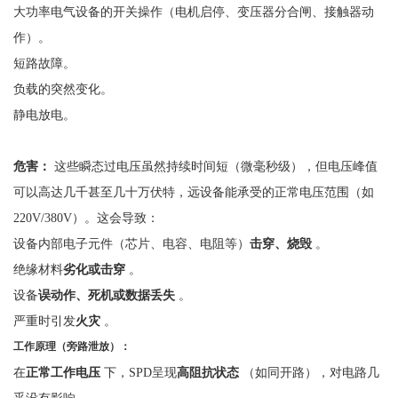
大功率电气设备的开关操作（电机启停、变压器分合闸、接触器动
作）。
短路故障。
负载的突然变化。
静电放电。
危害：
这些瞬态过电压虽然持续时间短（微毫秒级），但电压峰值
可以高达几千甚至几十万伏特，远设备能承受的正常电压范围（如
220V/380V）。这会导致：
设备内部电子元件（芯片、电容、电阻等）
击穿、烧毁
。
绝缘材料
劣化或击穿
。
设备
误动作、死机或数据丢失
。
严重时引发
火灾
。
工作原理（旁路泄放）：
在
正常工作电压
下，
SPD呈现
高阻抗状态
（如同开路），对电路几
乎没有影响。