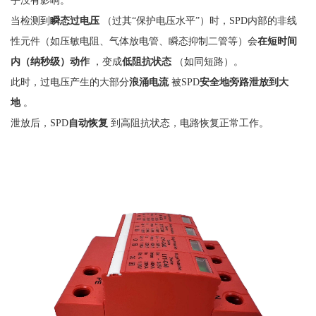
当检测到
瞬态过电压
（过其
“保护电压水平”）时，SPD内部的非线
性元件（如压敏电阻、气体放电管、瞬态抑制二管等）会
在短时间
内（纳秒级）动作
，变成
低阻抗状态
（如同短路）。
此时，过电压产生的大部分
浪涌电流
被
SPD
安全地旁路泄放到大
地
。
泄放后，
SPD
自动恢复
到高阻抗状态，电路恢复正常工作。