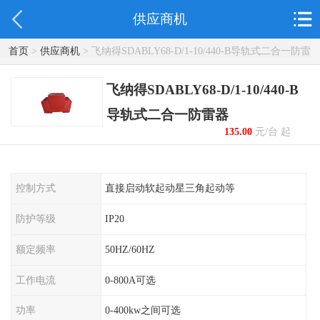
供应商机
首页
>
供应商机
> 飞纳得SDABLY68-D/1-10/440-B导轨式二合一防雷
器
飞纳得SDABLY68-D/1-10/440-B
导轨式二合一防雷器
135.00
元/台 起
控制方式
直接启动软起动星三角起动等
防护等级
IP20
额定频率
50HZ/60HZ
工作电流
0-800A可选
功率
0-400kw之间可选