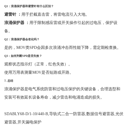
Q1
：浪涌保护器和避雷针有什么区别？
避雷针
：
用于拦截直击雷，将雷电流引入大地。
浪涌保护器
：
用于限制感应雷或开关操作引起的过电压，保护设
备。
Q2
：浪涌保护器会老化吗？
是的，
MOV类SPD会因多次浪涌冲击而性能下降，需定期检查换。
Q3
：如何判断
SPD
是否失效？
观察状态指示灯（正常，红色失效）。
使用万用表测量
MOV是否短路或开路。
7.
总结
浪涌保护器是电气系统防雷和过电压保护的关键设备，合理选型和
安装可有效延长设备寿命，减少雷击和电涌造成的损失。
SDABLY68-D/1-10/440-B,导轨式二合一防雷器,数据信号避雷器,光伏
避雷器,开关漏电保护