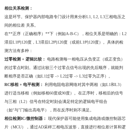
相位关系检测：
这是环节。保护器内部电路专门设计用来分析
L1, L2, L3三相电压之
间的相位差 关系。
在
**正序（正确相序）**下（例如A-B-C），相位关系是明确的：L2
滞后L1约120度，L3滞后L2约120度（或前L1约120度）。具体的检
测方法有多种：
过零检测
+ 逻辑比较：
电路检测每一相电压从负变正（或正变负）
的过零点时刻。通过比较三个过零点信号出现的先后顺序，就能判
断相序是否正确（如
L1过零 -> L2过零 -> L3过零为正序）。
RC移相 + 电平检测：
利用电阻电容网络对其中两相（如
L1和L3）
进行适当移相（例如移相60度或90度）。在正序时，移相后的信号
与三相（L2）信号在特定时刻会满足特定的逻辑电平组合
（如“与”门输出高电平），而在反序时则不满足。
相位检测
IC/微控制器：
现代保护器可能使用集成电路或微控制器芯
片（
MCU），通过AD采样三相电压波形，直接进行相位差计算和逻