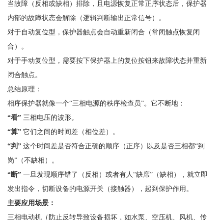
当故障（反相或缺相）排除，且电源恢复正常正序状态后，保护器
内部的故障状态会解除（逻辑判断输出正常信号）。
对于自动复位型，保护器触点会自动重新闭合（常闭触点恢复闭
合）。
对于手动复位型，需要按下保护器上的复位按钮来故障状态并重新
闭合触点。
总结原理：
相序保护器就像一个
“三相电源的秩序检查员”。它不断地：
“看”
三相电压的波形。
“算”
它们之间的时间差（相位差）。
“判”
这个时间差是否符合正确的顺序（正序）以及是否三相都
“到
岗”（不缺相）。
“断”
一旦发现顺序错了（反相）或者有人
“缺席”（缺相），就立即
发出指令，切断设备的电源开关（接触器），起到保护作用。
主要应用场景：
三相电动机（防止反转导致设备损坏，如水泵、空压机、风机、传