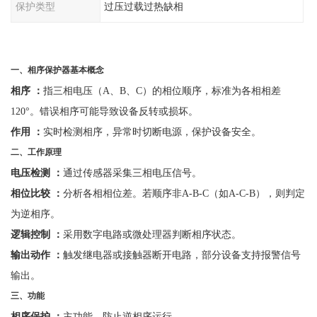
保护类型
过压过载过热缺相
一、
相序保护器
基本概念
相序
：
指三相电压（
A、B、C）的相位顺序，标准为各相相差
120°。错误相序可能导致设备反转或损坏。
作用
：
实时检测相序，异常时切断电源，保护设备安全。
二、工作原理
电压检测
：
通过传感器采集三相电压信号。
相位比较
：
分析各相相位差。若顺序非
A-B-C（如A-C-B），则判定
为逆相序。
逻辑控制
：
采用数字电路或微处理器判断相序状态。
输出动作
：
触发继电器或接触器断开电路，部分设备支持报警信号
输出。
三、功能
相序保护
：
主功能，防止逆相序运行。