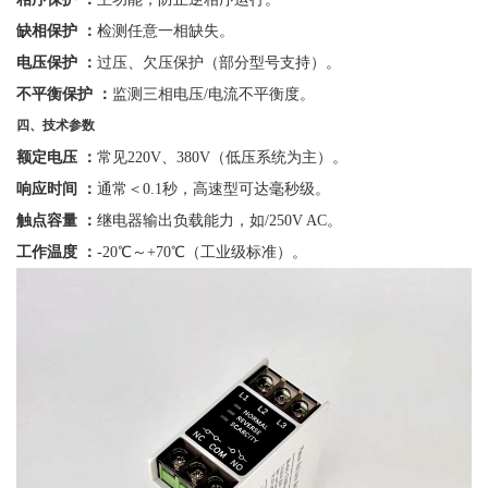
缺相保护
：
检测任意一相缺失。
电压保护
：
过压、欠压保护（部分型号支持）。
不平衡保护
：
监测三相电压
/电流不平衡度。
四、技术参数
额定电压
：
常见
220V、380V（低压系统为主）。
响应时间
：
通常＜
0.1秒，高速型可达毫秒级。
触点容量
：
继电器输出负载能力，如
/250V AC。
工作温度
：
-20℃～+70℃（工业级标准）。