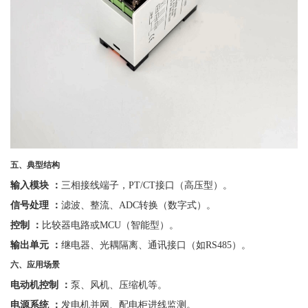
五、典型结构
输入模块
：
三相接线端子，
PT/CT接口（高压型）。
信号处理
：
滤波、整流、
ADC转换（数字式）。
控制
：
比较器电路或
MCU（智能型）。
输出单元
：
继电器、光耦隔离、通讯接口（如
RS485）。
六、应用场景
电动机控制
：
泵、风机、压缩机等。
电源系统
：
发电机并网、配电柜进线监测。