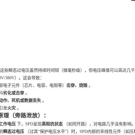
这些瞬态过电压虽然持续时间短（微毫秒级），但电压峰值可以高达几千
20V/380V）。这会导致：
部电子元件（芯片、电容、电阻等）
击穿、烧毁
。
料
劣化或击穿
。
动作、死机或数据丢失
。
引发
火灾
。
原理（旁路泄放）：
工作电压
下，
SPD呈现
高阻抗状态
（如同开路），对电路几乎没有影响
到
瞬态过电压
（过其
“保护电压水平”）时，SPD内部的非线性元件（如