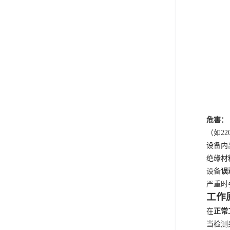
危害：
（如
2
设备内
绝缘材
设备
误
严重时
工作
在
正常
当检测