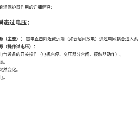
浪涌保护器作用的详细解释：
瞬态过电压：
源（主要）：
雷电直击附近或远端（如云层间放电）通过电网耦合进入系
源（操作过电压）：
电气设备的开关操作（电机启停、变压器分合闸、接触器动作）。
障。
突然变化。
电。