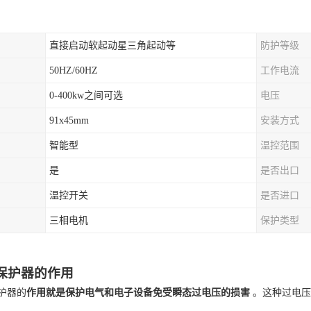
直接启动软起动星三角起动等
防护等级
50HZ/60HZ
工作电流
0-400kw之间可选
电压
91x45mm
安装方式
智能型
温控范围
是
是否出口
温控开关
是否进口
三相电机
保护类型
保护器的作用
护器的
作用就是保护电气和电子设备免受瞬态过电压的损害
。这种过电压