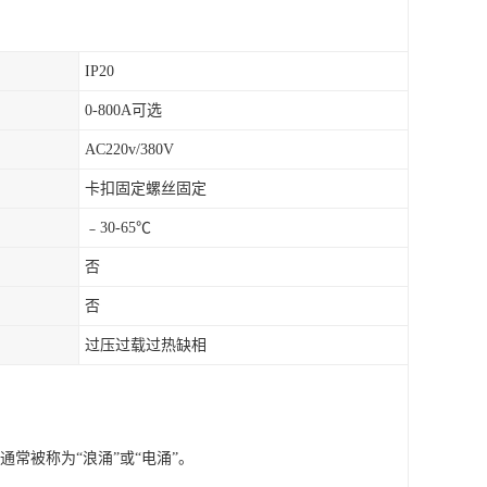
IP20
0-800A可选
AC220v/380V
卡扣固定螺丝固定
﹣30-65℃
否
否
过压过载过热缺相
通常被称为
“浪涌”或“电涌”。