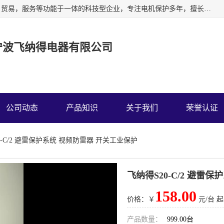
宁波飞纳得电器有限公司以工业电器为主导，集研发，制造，贸易，服务等功能于一体的科技型企业，专注电机保护多年，擅长单片机技术在工业控制、电力电子、汽车电子等领域的应用。主要产品有电机保护器，缺相保护器，相序保护器，电压电流表，浪涌保护器，温控器等我们的使命是通过系统的解决方案为客户创造高的价值，我们也热诚欢迎国内外客户来公司考察交流。
宁波飞纳得电器有限公司
公司动态
产品知识
关于我们
荣誉认证
0-C/2 避雷保护系统 视频防雷器 开关工业保护
飞纳得S20-C/2 避雷
158.00
价格：￥
元/台 起
产品数量：
999.00台