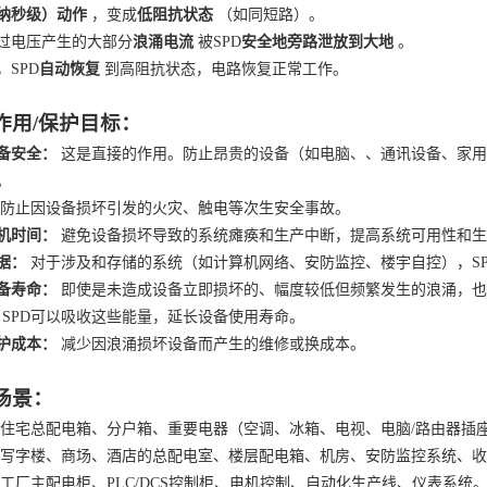
纳秒级）动作
，变成
低阻抗状态
（如同短路）。
过电压产生的大部分
浪涌电流
被
SPD
安全地旁路泄放到大地
。
，
SPD
自动恢复
到高阻抗状态，电路恢复正常工作。
作用
/
保护目标：
备安全：
这是直接的作用。防止昂贵的设备（如电脑、、通讯设备、家用
。
防止因设备损坏引发的火灾、触电等次生安全事故。
机时间：
避免设备损坏导致的系统瘫痪和生产中断，提高系统可用性和生
据：
对于涉及和存储的系统（如计算机网络、安防监控、楼宇自控），
S
备寿命：
即使是未造成设备立即损坏的、幅度较低但频繁发生的浪涌，也
。SPD可以吸收这些能量，延长设备使用寿命。
护成本：
减少因浪涌损坏设备而产生的维修或换成本。
场景：
住宅总配电箱、分户箱、重要电器（空调、冰箱、电视、电脑
/路由器插
写字楼、商场、酒店的总配电室、楼层配电箱、机房、安防监控系统
、
收
工厂主配电柜、
PLC/DCS控制柜、电机控制、自动化生产线、仪表系统