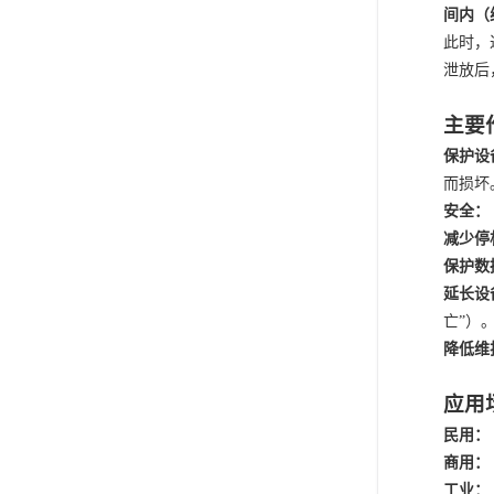
间内（
此时，
泄放后
主要
保护设
而损坏
安全：
减少停
保护数
延长设
亡”）
降低维
应用
民用：
商用：
工业：