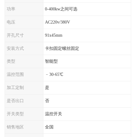
功率
0-400kw之间可选
电压
AC220v/380V
开孔尺寸
91x45mm
安装方式
卡扣固定螺丝固定
类型
智能型
温控范围
﹣30-65℃
加工定制
是
是否出口
否
开关类型
温控开关
销售地区
全国