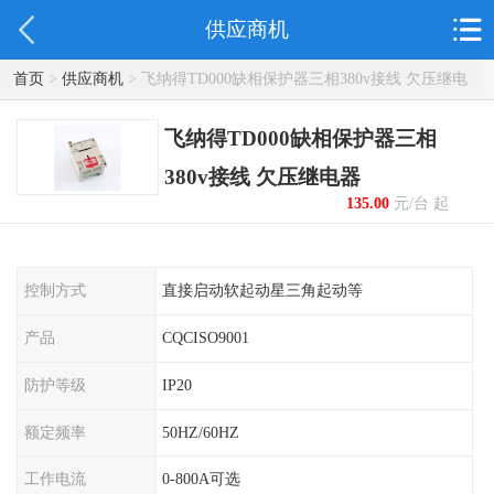
供应商机
首页
>
供应商机
> 飞纳得TD000缺相保护器三相380v接线 欠压继电
器
飞纳得TD000缺相保护器三相
380v接线 欠压继电器
135.00
元/台 起
控制方式
直接启动软起动星三角起动等
产品
CQCISO9001
防护等级
IP20
额定频率
50HZ/60HZ
工作电流
0-800A可选