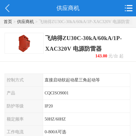
供应商机
首页
>
供应商机
> 飞纳得ZU30C-30kA/60kA/1P-XAC320V 电源防雷
器
飞纳得ZU30C-30kA/60kA/1P-
XAC320V 电源防雷器
143.00
元/台 起
控制方式
直接启动软起动星三角起动等
产品
CQCISO9001
防护等级
IP20
额定频率
50HZ/60HZ
工作电流
0-800A可选