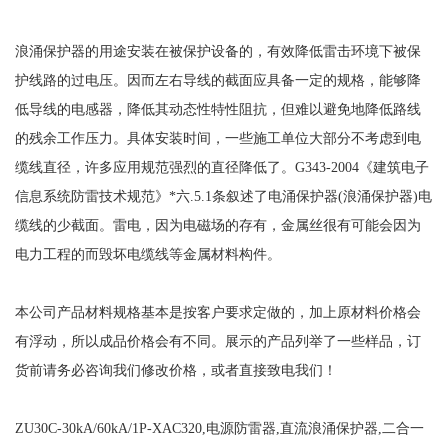
浪涌保护器的用途
安装在被保护设备的
，
有效降低雷击环境下被保
护线路的过电压。因而左右导线的截面应具备一定的规格，能够降
低导线的电感器，降低其动态性特性阻抗，但难以避免地降低路线
的残余工作压力。具体安装时间，一些施工单位大部分不考虑到电
缆线直径，许多应用规范强烈的直径降低了。
G343-2004《建筑电子
信息系统防雷技术规范》*六.5.1条叙述了电涌保护器(浪涌保护器)电
缆线的少截面。雷电，因为电磁场的存有，金属丝很有可能会因为
电力工程的而毁坏电缆线等金属材料构件。
本
公司
产品材料规格基本是按客户要求定做的，加上原材料价格会
有浮动，所以成品价格会有不同。展示的产品列举了一些样品，订
货前请务必咨询我们修改价格，或者直接致电我们！
ZU30C-30kA/60kA/1P-XAC320,电源防雷器,直流浪涌保护器,二合一