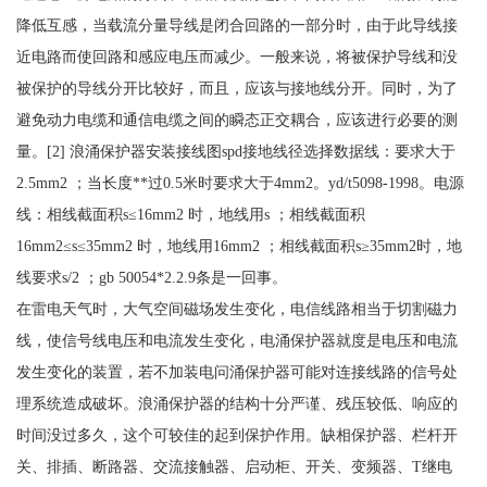
降低互感，当载流分量导线是闭合回路的一部分时，由于此导线接
近电路而使回路和感应电压而减少。一般来说，将被保护导线和没
被保护的导线分开比较好，而且，应该与接地线分开。同时，为了
避免动力电缆和通信电缆之间的瞬态正交耦合，应该进行必要的测
量。
[2] 浪涌保护器安装接线图spd接地线径选择数据线：要求大于
2.5mm2 ；当长度**过0.5米时要求大于4mm2。yd/t5098-1998。电源
线：相线截面积s≤16mm2 时，地线用s ；相线截面积
16mm2≤s≤35mm2 时，地线用16mm2 ；相线截面积s≥35mm2时，地
线要求s/2 ；gb 50054*2.2.9条是一回事。
在雷电天气时，大气空间磁场发生变化，电信线路相当于切割磁力
线，使信号线电压和电流发生变化，电涌保护器就度是电压和电流
发生变化的装置，若不加装电问涌保护器可能对连接线路的信号处
理系统造成破坏。浪涌保护器的结构十分严谨、残压较低、响应的
时间没过多久，这个可较佳的起到保护作用。缺相保护器、栏杆开
关、排插、断路器、交流接触器、启动柜、开关、变频器、
T继电