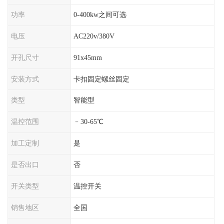
功率
0-400kw之间可选
电压
AC220v/380V
开孔尺寸
91x45mm
安装方式
卡扣固定螺丝固定
类型
智能型
温控范围
﹣30-65℃
加工定制
是
是否出口
否
开关类型
温控开关
销售地区
全国