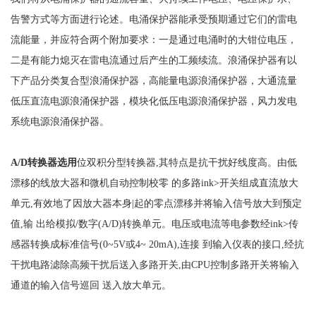
告警方式等方面进行论述。电涌保护器能承受预期通过它们的雷电
流能量，并应符合两个附加要求：一是通过电涌时的大钳位电压，
二是有能力熄灭在雷电流通过后产生的工频续流。浪涌保护器有以
下产品分类复合型浪涌保护器，高能量电源浪涌保护器，大通流量
低压直流电源浪涌保护器，模块化低压电源浪涌保护器，风力发电
系统电源浪涌保护器。
A/D转换器选用
位双积分型转换器
,其特点是抗干扰好线度高。由低
漂移的线放大器和微机自动控制校零 的多路ink>开关组成直流放大
单元,有效地了因放大器本身|起的零点漂移并将输入信号放大到预定
值,输 出给模拟/数字(A/D)转换单元。电压或电流等电参数经ink>传
感器转换成标准信号(0~5V或4~ 20mA),连接 到输入仪表的接口,经抗
干扰电路滤除高频干扰后送入多路开关,由CPU控制多路开关将输入
通道的输入信号巡回 送入放大单元。