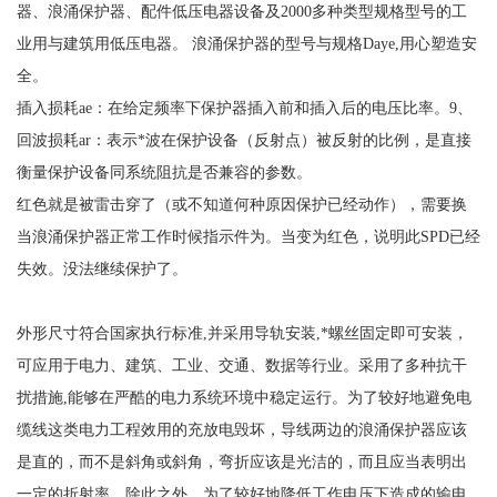
器、浪涌保护器、配件低压电器设备及2000多种类型规格型号的工
业用与建筑用低压电器。
浪涌保护器的型号与规格
Daye,用心塑造安
全。
插入损耗
ae：在给定频率下保护器插入前和插入后的电压比率。9、
回波损耗ar：表示*波在保护设备（反射点）被反射的比例，是直接
衡量保护设备同系统阻抗是否兼容的参数。
红色就是被雷击穿了（或不知道何种原因保护已经动作），需要换
当浪涌保护器正常工作时候指示件为。当变为红色，说明此
SPD已经
失效。没法继续保护了。
外形尺寸符合国家执行标准
,并采用导轨安装,*螺丝固定即可安装，
可应用于电力、建筑、工业、交通、数据等行业。采用了多种抗干
扰措施,能够在严酷的电力系统环境中稳定运行。为了较好地避免电
缆线这类电力工程效用的充放电毁坏，导线两边的浪涌保护器应该
是直的，而不是斜角或斜角，弯折应该是光洁的，而且应当表明出
一定的折射率。除此之外，为了较好地降低工作电压下造成的输电