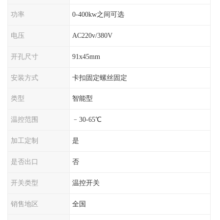
功率
0-400kw之间可选
电压
AC220v/380V
开孔尺寸
91x45mm
安装方式
卡扣固定螺丝固定
类型
智能型
温控范围
﹣30-65℃
加工定制
是
是否出口
否
开关类型
温控开关
销售地区
全国