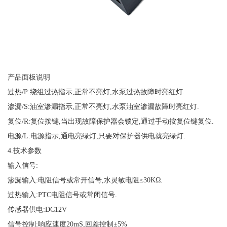
产品面板说明
过热
/P:绕组过热指示,正常不亮灯,水泵过热故障时亮红灯.
渗漏
/S:油室渗漏指示,正常不亮灯,水泵油室渗漏故障时亮红灯.
复位
/R:复位按键,当出现故障保护器会锁定,通过手动按复位键复位.
电源
/L:电源指示,通电亮绿灯,只要对保护器供电就亮绿灯.
4.技术参数
输入信号
:
渗漏输入
:电阻信号或常开信号,水灵敏电阻≤30KΩ.
过热输入
:PTC电阻信号或常闭信号.
传感器供电
:DC12V
信号控制
:响应速度20mS,回差控制±5%