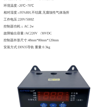
环境温度
:-20℃~70℃
相对湿度
:≤95%RH,不结露,无腐蚀性气体场所
工作电压
:220V/50HZ
控制器功耗
:≤ AC 2w
故障输出容量
:/AC220V /30VDC
控制器外形尺寸
:48mm*80mm*120mm
安装方式
:DIN35导轨
重量
:0.3kg