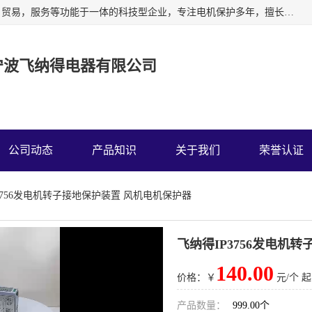
宁波飞纳得电器有限公司以工业电器为主导，集研发，制造，贸易，服务等功能于一体的科技型企业，专注电机保护多年，擅长单片机技术在工业控制、电力电子、汽车电子等领域的应用。主要产品有电机保护器，缺相保护器，相序保护器，电压电流表，浪涌保护器，温控器等我们的使命是通过系统的解决方案为客户创造高的价值，我们也热诚欢迎国内外客户来公司考察交流。
宁波飞纳得电器有限公司
公司动态
产品知识
关于我们
荣誉认证
P3756发电机转子接地保护装置 风机电机保护器
飞纳得IP3756发电机
140.00
价格：￥
元/个 起
产品数量：
999.00个