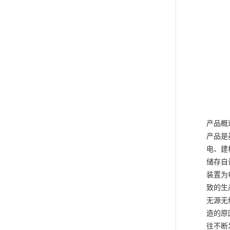
产品概
产品是
电、建
储存自
装置为
致的生
无源无
造的原
往不断