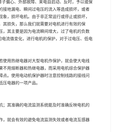
转子偏心、外部故障、来电自启动、反时，予以或保
的接地漏电、瞬间过电压的流入等造成损坏，或者
现象，损坏电机。由于非正常运行或停止或损坏，
，其损失，那么我们就需要对电机进行有效的保
压，其主要是因为电流瞬间增大，过了电机的负数
的电流值变化，进行电机的保护，对于过电压、低电
若使用热继电器对大型电机作保护，就会使大电线
果不用熔断器和热继电器，而采用电机综合保护器
障点。使用电动机保护器时注意控制线路的接线问
低压电器的一项产品。
机；其准确的电流监测系统能及时准确反映电机的
作，就会有效的避免电流监测失效或者电流互感器