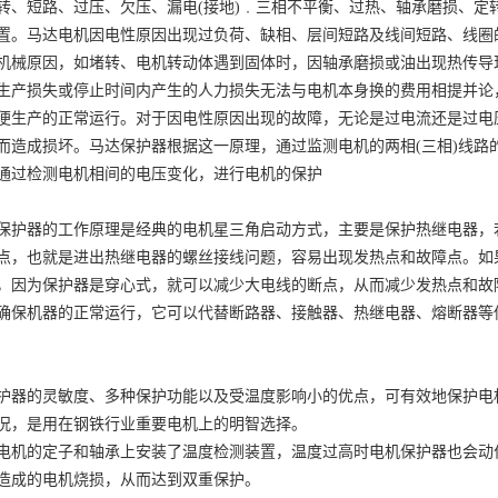
转、短路、过压、欠压、漏电(接地)﹒三相不平衡、过热、轴承磨损、定
置。马达电机因电性原因出现过负荷、缺相、层间短路及线间短路、线圈
机械原因，如堵转、电机转动体遇到固体时，因轴承磨损或油出现热传导
生产损失或停止时间内产生的人力损失无法与电机本身换的费用相提并论
便生产的正常运行。对于因电性原因出现的故障，无论是过电流还是过电
而造成损坏。马达保护器根据这一原理，通过监测电机的两相(三相)线路
通过检测电机相间的电压变化，进行电机的保护
保护器的工作原理是经典的电机星三角启动方式，主要是保护热继电器，
点，也就是进出热继电器的螺丝接线问题，容易出现发热点和故障点。如
，因为保护器是穿心式，就可以减少大电线的断点，从而减少发热点和故
确保机器的正常运行，它可以代替断路器、接触器、热继电器、熔断器等
护器的灵敏度、多种保护功能以及受温度影响小的优点，可有效地保护电
况，是用在钢铁行业重要电机上的明智选择。
电机的定子和轴承上安装了温度检测装置，温度过高时电机保护器也会动
造成的电机烧损，从而达到双重保护。