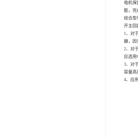
电机保
能，完
综合型
开主回
1、对
器，因
2、对
应选用
3、对
容量高
4、应