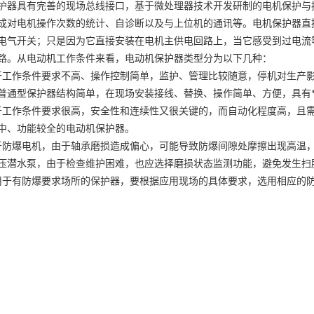
护器具有完善的现场总线接口，基于微处理器技术开发研制的电机保护与
成对电机操作次数的统计、自诊断以及与上位机的通讯等。电机保护器直
电气开关；只是因为它直接安装在电机主供电回路上，当它感受到过电流
路。从电动机工作条件来看，电动机保护器类型分为以下几种：
于工作条件要求不高、操作控制简单，监护、管理比较随意，停机对生产
普通型保护器结构简单，在现场安装接线、替换、操作简单、方便，具有
于工作条件要求很高，安全性和连续性又很关键的，而自动化程度高，且需
中、功能较全的电动机保护器。
于防爆电机，由于轴承磨损造成偏心，可能导致防爆间隙处摩擦出现高温
压潜水泵，由于检查维护困难，也应选择磨损状态监测功能，避免发生扫
用于有防爆要求场所的保护器，要根据应用现场的具体要求，选用相应的