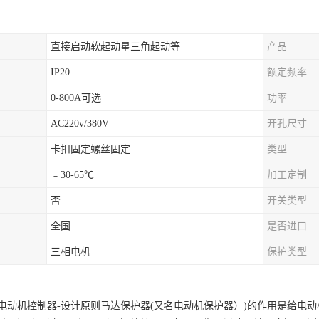
直接启动软起动星三角起动等
产品
IP20
额定频率
0-800A可选
功率
AC220v/380V
开孔尺寸
卡扣固定螺丝固定
类型
﹣30-65℃
加工定制
否
开关类型
全国
是否进口
三相电机
保护类型
电动机控制器
-设计原则马达保护器(又名电动机保护器）)的作用是给电