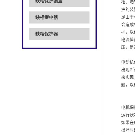
缺相保护装置
相、堵
护的装
是由于
缺相继电器
会造成
护，以
缺相保护器
电流值
压，是
电动机
出现断
来实现
题，以
电机保
运行状
如果在
损坏时