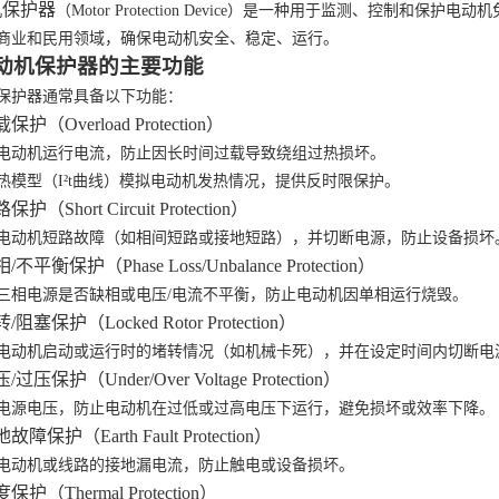
机保护器
（
Motor Protection Device）是一种用于监测、控制
商业和民用领域，确保电动机安全、稳定、运行。
动机保护器的主要功能
保护器通常具备以下功能：
载保护（Overload Protection）
电动机运行电流，防止因长时间过载导致绕组过热损坏。
热模型（
I²t曲线）模拟电动机发热情况，提供反时限保护。
路保护（Short Circuit Protection）
电动机短路故障（如相间短路或接地短路），并切断电源，防止设备损坏
相/不平衡保护（Phase Loss/Unbalance Protection）
三相电源是否缺相或电压
/电流不平衡，防止电动机因单相运行烧毁。
转/阻塞保护（Locked Rotor Protection）
电动机启动或运行时的堵转情况（如机械卡死），并在设定时间内切断电
压/过压保护（Under/Over Voltage Protection）
电源电压，防止电动机在过低或过高电压下运行，避免损坏或效率下降。
地故障保护（Earth Fault Protection）
电动机或线路的接地漏电流，防止触电或设备损坏。
度保护（Thermal Protection）