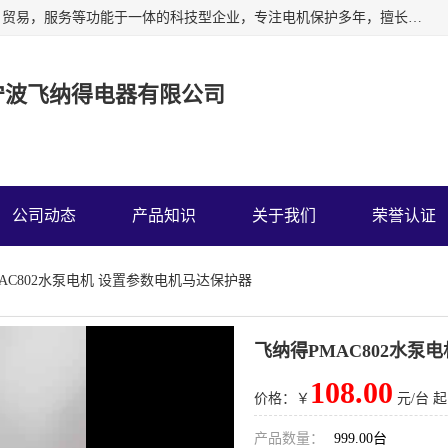
宁波飞纳得电器有限公司以工业电器为主导，集研发，制造，贸易，服务等功能于一体的科技型企业，专注电机保护多年，擅长单片机技术在工业控制、电力电子、汽车电子等领域的应用。主要产品有电机保护器，缺相保护器，相序保护器，电压电流表，浪涌保护器，温控器等我们的使命是通过系统的解决方案为客户创造高的价值，我们也热诚欢迎国内外客户来公司考察交流。
宁波飞纳得电器有限公司
公司动态
产品知识
关于我们
荣誉认证
MAC802水泵电机 设置参数电机马达保护器
飞纳得PMAC802水泵
108.00
价格：￥
元/台 起
产品数量：
999.00台