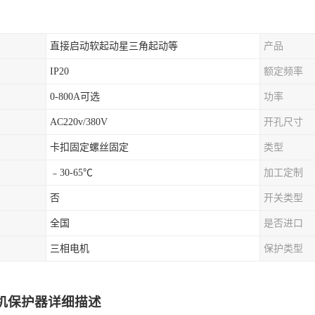
直接启动软起动星三角起动等
产品
IP20
额定频率
0-800A可选
功率
AC220v/380V
开孔尺寸
卡扣固定螺丝固定
类型
﹣30-65℃
加工定制
否
开关类型
全国
是否进口
三相电机
保护类型
机保护器详细描述