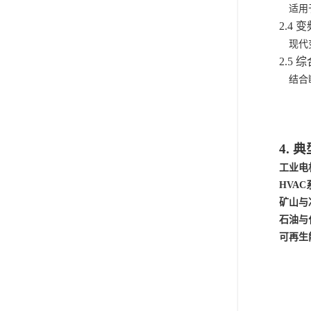
适用
2.4 变
现代
2.5 综
结合
4. 
工业电
HVAC
矿山与
石油与
可再生