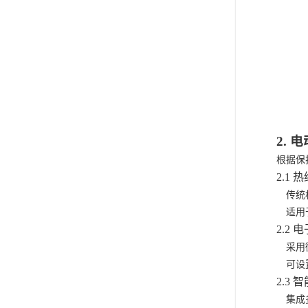
2.
根据保
2.1 热
传统
适用
2.2 电
采用
可设
2.3 智
集成