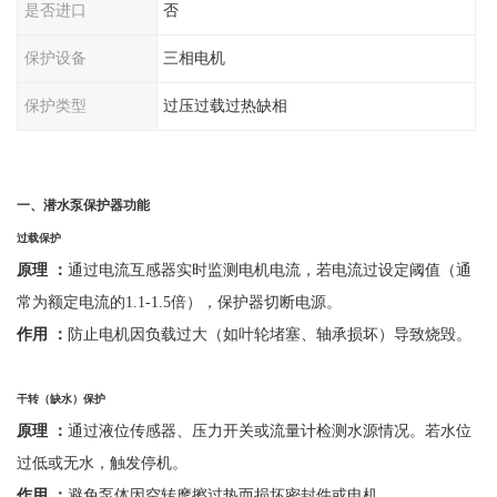
是否进口
否
保护设备
三相电机
保护类型
过压过载过热缺相
一、
潜水泵保护器功能
过载保护
原理
：
通过电流互感器实时监测电机电流，若电流过设定阈值（通
常为额定电流的
1.1-1.5倍），保护器切断电源。
作用
：
防止电机因负载过大（如叶轮堵塞、轴承损坏）导致烧毁。
干转（缺水）保护
原理
：
通过液位传感器、压力开关或流量计检测水源情况。若水位
过低或无水，触发停机。
作用
：
避免泵体因空转摩擦过热而损坏密封件或电机。