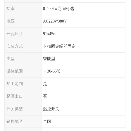
功率
0-400kw之间可选
电压
AC220v/380V
开孔尺寸
91x45mm
安装方式
卡扣固定螺丝固定
类型
智能型
温控范围
﹣30-65℃
加工定制
是
是否出口
否
开关类型
温控开关
销售地区
全国