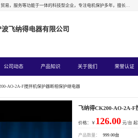
宁波飞纳得电器有限公司以工业电器为主导，集研发，制造，贸易，服务等功能于一体的科技型企业，专注电机保护多年，擅长单片机技术在工业控制、电力电子、汽车电子等领域的应用。主要产品有电机保护器，缺相保护器，相序保护器，电压电流表，浪涌保护器，温控器等我们的使命是通过系统的解决方案为客户创造高的价值，我们也热诚欢迎国内外客户来公司考察交流。
宁波飞纳得电器有限公司
公司动态
产品知识
关于我们
荣誉认证
200-AO-2A-F搅拌机保护器断相保护继电器
飞纳得CK200-AO-2
126.00
价格：￥
元/台 起
产品数量：
999.00台