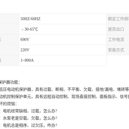
50HZ/60HZ
额定工作频
﹣30-65℃
是否出口
压
690V
工作电流
220V
安装方式
流
1~800A
达保护器功能：
低压电动机保护器，具有过载、断相、不平衡、欠载、接地
/漏电、堵转
动机控制保护单元，具有远程自动控制、现场直接控制、面板指示、信号
坏的烦恼：
：电机经常缺相、过载，怎么办
?
：水泵老是空载、欠载，怎么办
?
：电机总是相序、过欠压，咋办
?