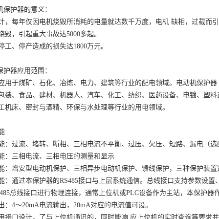
动机保护器的意义：
计，每年仅因电机烧毁所消耗的电量就达数千万度，电机
缺相，过载而引
烧毁，引起重大事故达
5000多起。
停工、停产造成的损失达
1800万元。
机保护器应用范围：
应用于煤矿、石化、冶炼、电力、建筑等行业的配电领域。电动机保护器
包装、食品、建材、机器人、汽车、化工、纺织、医药设备、电镀、塑料
工机床、密封与酒精、环保与水处理等行业的用电领域。
能
能：过流、堵转、断相、三相电流不平衡、过压、欠压、短路、漏电（选
能：三相电流、三相电压的测量和显示
能：增安型电动机保护、三相异步电动机保护、馈线保护，三种保护装置
能：通过本保护器的
RS485接口与上层系统通信。总线接口支持参数设置
S485总线接口进行物理连接，通常上位机或PLC设备作为主站，本保护器
出：
4～20mA电流输出，20mA对应的电流值可设。
用接口设计，了与上位机通讯的，同时能响
应上位机的实时查询等要求并