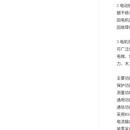
2.电
据不统
因电机
因故障
3.电
可广泛
电梯、
力、木
主要功
保护功
测量功
通用功
通信功
采用R
电流输
装置采