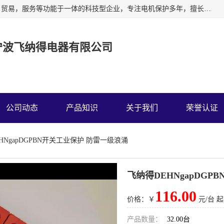
宁波飞纳得电器有限公司以工业电器为主导，集研发，制造，贸易，服务等功能于一体的科技型企业，专注电机保护多年，擅长单片机技术在工业控制、电力电子、汽车电子等领域的应用。主要产品有电机保护器，缺相保护器，相序保护器，电压电流表，浪涌保护器，温控器等我们的使命是通过系统的解决方案为客户创造高的价值，我们也热诚欢迎国内外客户来公司考察交流。
宁波飞纳得电器有限公司
公司动态
产品知识
关于我们
荣誉认证
HNgapDGPBN开关工业保护 防雷一级浪涌
飞纳得DEHNgapDG
116.00
价格：￥
元/台 起
产品数量：
32.00台