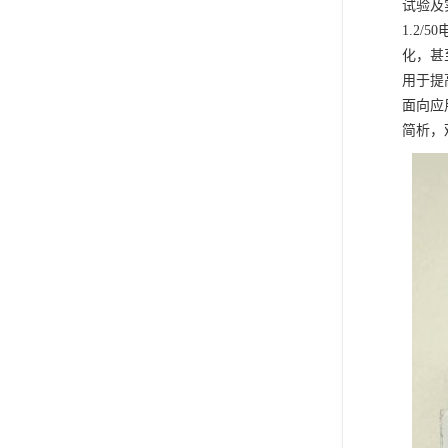
试验及
1.2
化，甚
用于提
面向应
简析，