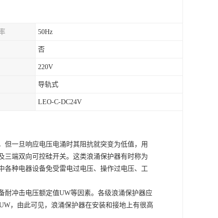
率
50Hz
否
220V
导轨式
LEO-C-DC24V
，但一旦响应电压电涌时其阻抗就突变为低值，用
及三端双向可控硅开关。这类浪涌保护器有时称为
中各种电器设备免受雷电过电压、操作过电压、工
备耐冲击电压额定值
UW等因素。各级浪涌保护器应
UW
，
由此可见，浪涌保护器在安装和接地上有很高