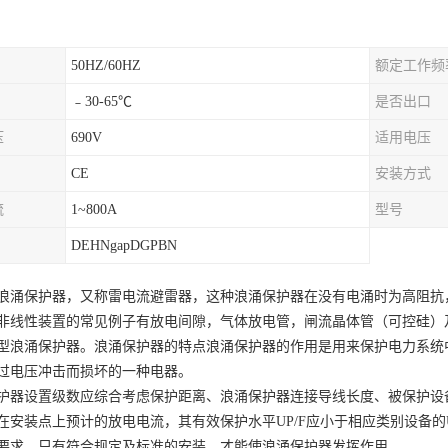
50HZ/60HZ
额定工作频
﹣30-65℃
是否出口
压
690V
适用电压
CE
安装方式
流
1~800A
型号
DEHNgapDGPBN
浪涌保护器，又称雷电流避雷器，这种浪涌保护器在没有电涌时为高阻抗
非线性装置的常见例子有放电间隙，气体放电管，闸流晶体管（可控硅）
型浪涌保护器。浪涌保护器的特点浪涌保护器的作用是用来保护电力系统
过电压冲击而损坏的一种电器。
护器设置级数应综合考虑保护距离、浪涌保护器连接导线长度、被保护设
在安装点上预计的放电电流，其有效保护水平UP/F应小于相应类别设备的
要求，只有符合规定及标准的安装，才能使浪涌保护器发挥作用。