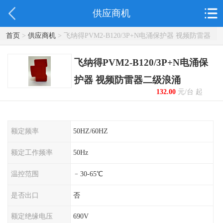
供应商机
首页
>
供应商机
> 飞纳得PVM2-B120/3P+N电涌保护器 视频防雷器
二级浪涌
飞纳得PVM2-B120/3P+N电涌保
护器 视频防雷器二级浪涌
132.00
元/台 起
额定频率
50HZ/60HZ
额定工作频率
50Hz
温控范围
﹣30-65℃
是否出口
否
额定绝缘电压
690V