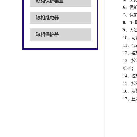
缺相保护装置
6、保
7、保
缺相继电器
8、“
9、大
缺相保护器
10、
11、
12、
13、
维护；
14、
15、
16、
17、