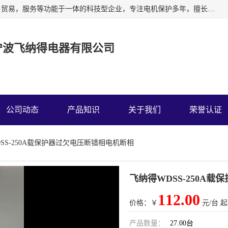
宁波飞纳得电器有限公司以工业电器为主导，集研发，制造，贸易，服务等功能于一体的科技型企业，专注电机保护多年，擅长单片机技术在工业控制、电力电子、汽车电子等领域的应用。主要产品有电机保护器，缺相保护器，相序保护器，电压电流表，浪涌保护器，温控器等我们的使命是通过系统的解决方案为客户创造高的价值，我们也热诚欢迎国内外客户来公司考察交流。
宁波飞纳得电器有限公司
公司动态
产品知识
关于我们
荣誉认证
DSS-250A载保护器过欠电压断错相电机断相
飞纳得WDSS-250A
112.00
价格：￥
元/台 起
产品数量：
27.00台