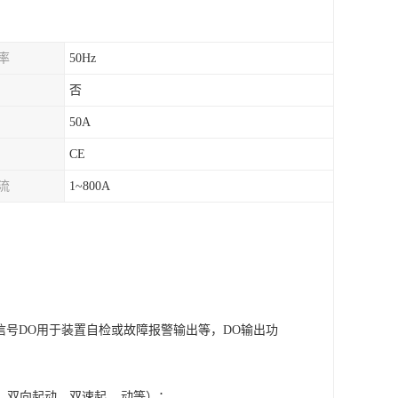
率
50Hz
否
50A
CE
流
1~800A
；信号DO用于装置自检或故障报警输出等，DO输出功
、双向起动、双速起 动等）；