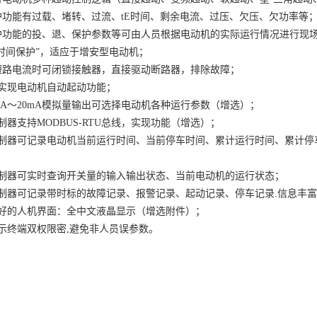
护功能有过载、堵转、过流、tE时间、剩余电流、过压、欠压、欠功率等
护功能的投、退、保护参数等可由人员根据电动机的实际运行情况进行现
tE时间保护”，适应于增安型电动机；
短路电流时可闭锁接触器，直接驱动断路器，排除故障；
可实现电动机自动起动功能；
4mA～20mA模拟量输出可选择电动机各种运行参数（增选）；
控制器支持MODBUS-RTU总线，实现功能（增选）；
控制器可记录电动机当前运行时间、当前停车时间、累计运行时间、累计
控制器可实时查询开关量的输入输出状态、当前电动机的运行状态；
控制器可记录带时标的故障记录、报警记录、起动记录、停车记录.信息丰
友好的人机界面：全中文液晶显示（增选附件）；
显示终端双权限密,避免非人员误参数。