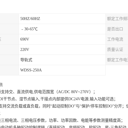
50HZ/60HZ
额定工作频
﹣30-65℃
是否出口
压
690V
工作电流
220V
质量认证
导轨式
额定工作电
WDSS-250A
点
支持交、直流供电,供电范围宽（AC/DC 80V~270V）；
路DI干节点、湿节点输入,干接点内部提供DC24V电源,输入功能可选；
O支持交流负载或直负载，同时“起动控制DO”与“保护/停车控制DO”分开
；
量三相电流、三相电压参数，功率、功率因数、电能等参数测量精度高；
持电动机多种起动控制逻辑（直接起动、变频起动、软起动、星-三角起动