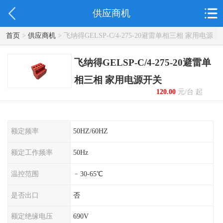
供应商机
首页
>
供应商机
> 飞纳得GELSP-C/4-275-20避雷单相三相 家用电源
开关
飞纳得GELSP-C/4-275-20避雷单
相三相 家用电源开关
120.00
元/台 起
额定频率
50HZ/60HZ
额定工作频率
50Hz
温控范围
﹣30-65℃
是否出口
否
额定绝缘电压
690V