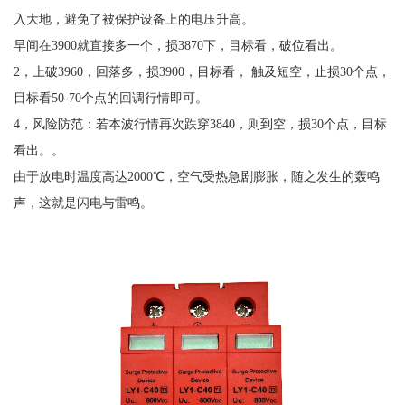
入大地，避免了被保护设备上的电压升高。
早间在
3900
就直接多一个，损
3870
下，目标看，破位看出。
2
，上破
3960
，回落多，损
3900
，目标看， 触及短空，止损
30
个点，
目标看
50-70
个点的回调行情即可。
4
，风险防范：若本波行情再次跌穿
3840
，则到空，损
30
个点，目标
看出。。
由于放电时温度高达
2000
℃，空气受热急剧膨胀，随之发生的轰鸣
声，这就是闪电与雷鸣。