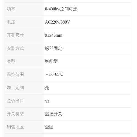
功率
0-400kw之间可选
电压
AC220v/380V
开孔尺寸
91x45mm
安装方式
螺丝固定
类型
智能型
温控范围
﹣30-65℃
加工定制
是
是否出口
否
开关类型
温控开关
销售地区
全国