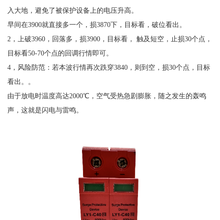
入大地，避免了被保护设备上的电压升高。
早间在
3900
就直接多一个，损
3870
下，目标看，破位看出。
2
，上破
3960
，回落多，损
3900
，目标看， 触及短空，止损
30
个点，
目标看
50-70
个点的回调行情即可。
4
，风险防范：若本波行情再次跌穿
3840
，则到空，损
30
个点，目标
看出。。
由于放电时温度高达
2000
℃，空气受热急剧膨胀，随之发生的轰鸣
声，这就是闪电与雷鸣。