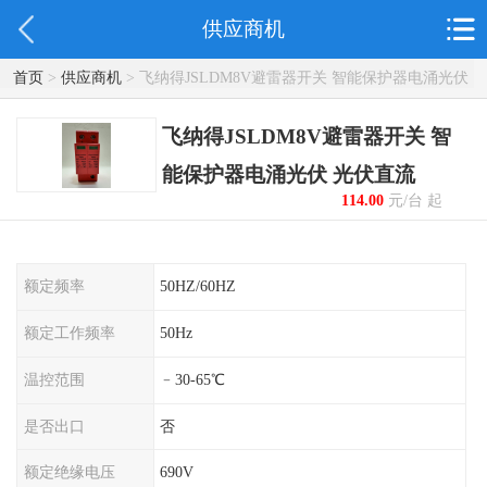
供应商机
首页
>
供应商机
> 飞纳得JSLDM8V避雷器开关 智能保护器电涌光伏
光伏直流
飞纳得JSLDM8V避雷器开关 智
能保护器电涌光伏 光伏直流
114.00
元/台 起
额定频率
50HZ/60HZ
额定工作频率
50Hz
温控范围
﹣30-65℃
是否出口
否
额定绝缘电压
690V