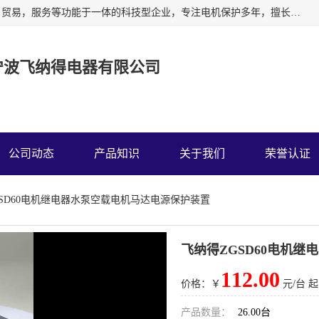
宁波飞纳得电器有限公司以工业电器为主导，集研发，制造，贸易，服务等功能于一体的科技型企业，专注电机保护多年，擅长单片机技术在工业控制、电力电子、汽车电子等领域的应用。主要产品有电机保护器，缺相保护器，相序保护器，电压电流表，浪涌保护器，温控器等我们的使命是通过系统的解决方案为客户创造高的价值，我们也热诚欢迎国内外客户来公司考察交流。
宁波飞纳得电器有限公司
公司动态
产品知识
关于我们
荣誉认证
GSD60电机继电器水泵空载电机马达电源保护装置
飞纳得ZGSD60电机
112.00
价格：￥
元/台 起
产品数量：
26.00台