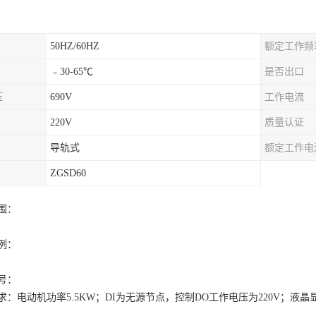
50HZ/60HZ
额定工作频
﹣30-65℃
是否出口
压
690V
工作电流
220V
质量认证
导轨式
额定工作电
ZGSD60
围：
例：
号：
求：电动机功率
5.5KW
；
DI
为无源节点，控制
DO
工作电压为
220V
；液晶