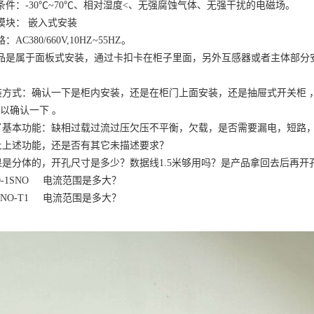
条件：
-30
℃
~70
℃
、相对湿度
<
、无强腐蚀气体、无强干扰的电磁场。
模块： 嵌入式安装
路：
AC380/660V,10HZ~55HZ
。
品是属于面板式安装，通过卡扣卡在柜子里面，另外互感器或者主体部分
装方式：确认一下是柜内安装，还是在柜门上面安装，还是抽屉式开关柜 
可以确认一下 。
了基本功能：缺相过载过流过压欠压不平衡，欠载，是否需要漏电，短路
上上述功能，还是否有其它未描述要求？
果是分体的，开孔尺寸是多少？数据线
1.5
米够用吗？是产品拿回去后再开
0-1SNO
电流范围是多大？
1SNO-T1
电流范围是多大？