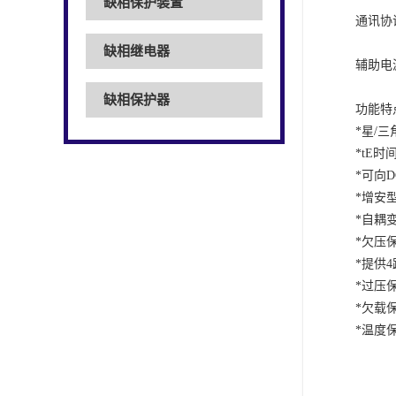
缺相保护装置
通讯协
缺相继电器
辅助电
缺相保护器
功能特
*
星
/
三
*tE
时
*
可向
D
*
增安
*
自耦
*
欠压
*
提供
4
*
过压
*
欠载
*
温度