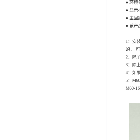
●
环境
●
显示
●
主回
●
该产
1
：安
的， 
2
：除
3
：除
4
：如
5
：
M6
M60-