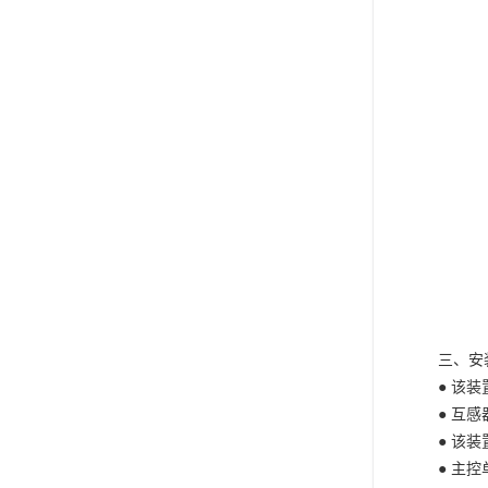
三、安
●
该装
●
互感
●
该装
●
主控