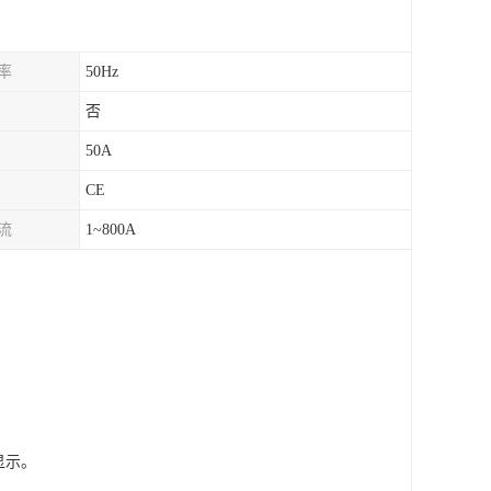
率
50Hz
否
50A
CE
流
1~800A
显示。