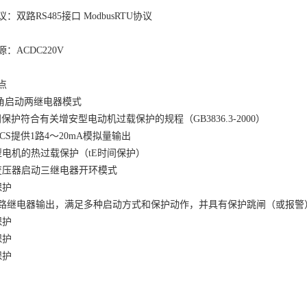
议：双路
RS485
接口
ModbusRTU
协议
源：
ACDC220V
点
角启动两继电器模式
间保护符合有关增安型电动机过载保护的规程（
GB3836.3-2000
）
CS
提供
1
路
4
～
20mA
模拟量输出
型电机的热过载保护（
tE
时间保护）
变压器启动三继电器开环模式
保护
路继电器输出，满足多种启动方式和保护动作，并具有保护跳闸（或报警
保护
保护
保护