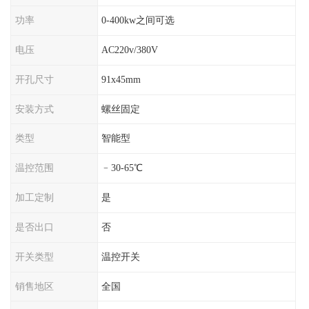
功率
0-400kw之间可选
电压
AC220v/380V
开孔尺寸
91x45mm
安装方式
螺丝固定
类型
智能型
温控范围
﹣30-65℃
加工定制
是
是否出口
否
开关类型
温控开关
销售地区
全国