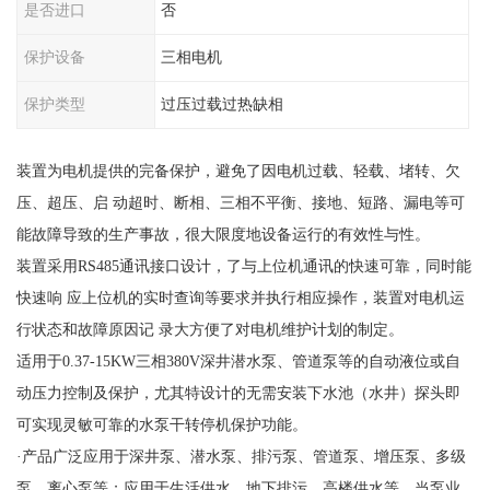
是否进口
否
保护设备
三相电机
保护类型
过压过载过热缺相
装置为电机提供的完备保护，避免了因电机过载、轻载、堵转、欠
压、超压、启 动超时、断相、三相不平衡、接地、短路、漏电等可
能故障导致的生产事故，很大限度地设备运行的有效性与性。
装置采用RS485通讯接口设计，了与上位机通讯的快速可靠，同时能
快速响 应上位机的实时查询等要求并执行相应操作，装置对电机运
行状态和故障原因记 录大方便了对电机维护计划的制定。
适用于0.37-15KW三相380V深井潜水泵、管道泵等的自动液位或自
动压力控制及保护，尤其特设计的无需安装下水池（水井）探头即
可实现灵敏可靠的水泵干转停机保护功能。
·产品广泛应用于深井泵、潜水泵、排污泵、管道泵、增压泵、多级
泵、离心泵等；应用于生活供水、地下排污、高楼供水等。当泵业