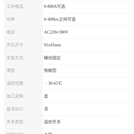
工作电流
0-800A可选
功率
0-400kw之间可选
电压
AC220v/380V
开孔尺寸
91x45mm
安装方式
螺丝固定
类型
智能型
温控范围
﹣30-65℃
加工定制
是
是否出口
否
开关类型
温控开关