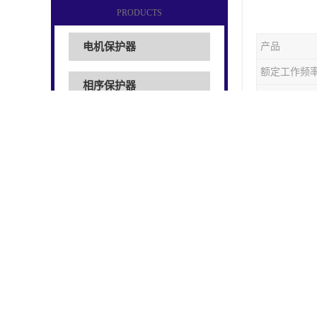
PRODUCTS
电机保护器
产品
额定工作频
相序保护器
是否出口
工作电流
马达保护器
质量认证
浪涌保护器
额定工作电
断路器
产品适
1.
建筑
传感器
2.
适用
电机保护装置
电涌保
温控断
防雷保