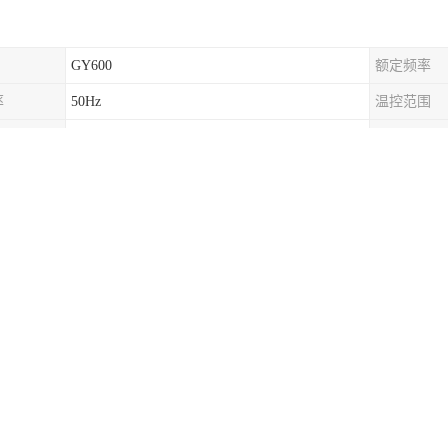
GY600
额定频率
率
50Hz
温控范围
否
额定绝缘电
50A
适用电压
CE
安装方式
流
1~800A
型号
用范围
物层配电箱
于接线模式下配电箱及重要设备配电箱
护器采用立模块化设计，密封性，适合
35mm
电气导轨式安装。每组
路技术，内置过流保护电路，防雷模块劣化时自动脱扣，能避免火
护模式。