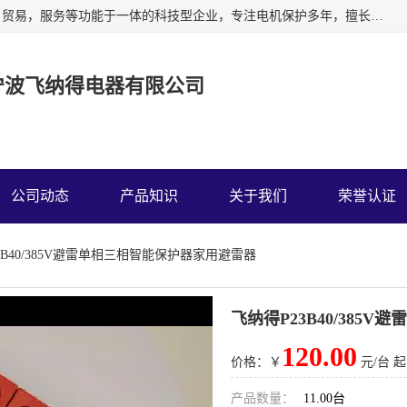
宁波飞纳得电器有限公司以工业电器为主导，集研发，制造，贸易，服务等功能于一体的科技型企业，专注电机保护多年，擅长单片机技术在工业控制、电力电子、汽车电子等领域的应用。主要产品有电机保护器，缺相保护器，相序保护器，电压电流表，浪涌保护器，温控器等我们的使命是通过系统的解决方案为客户创造高的价值，我们也热诚欢迎国内外客户来公司考察交流。
宁波飞纳得电器有限公司
公司动态
产品知识
关于我们
荣誉认证
3B40/385V避雷单相三相智能保护器家用避雷器
飞纳得P23B40/385
120.00
价格：￥
元/台 起
产品数量：
11.00台