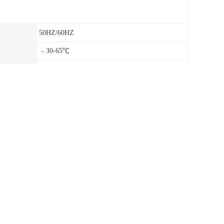
50HZ/60HZ
﹣30-65℃
压
690V
220V
导轨式
P23B40/385V
线路的防雷模块均配置有工作状态指示窗，采用
险。防雷模块内设远程告警接口，便于远程监控。