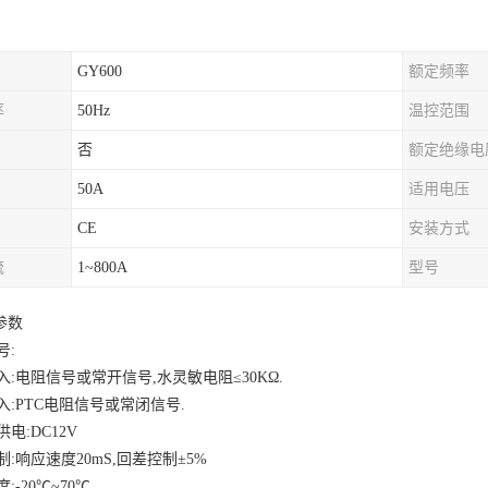
GY600
额定频率
率
50Hz
温控范围
否
额定绝缘电
50A
适用电压
CE
安装方式
流
1~800A
型号
参数
号
:
入
:
电阻信号或常开信号
,
水灵敏电阻
≤30KΩ.
入
:PTC
电阻信号或常闭信号
.
供电
:DC12V
制
:
响应速度
20mS,
回差控制
±5%
度
:-20
℃
~70
℃