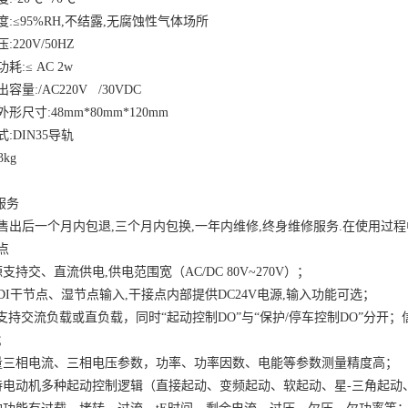
度
:≤95%RH,
不结露
,
无腐蚀性气体场所
压
:220V/50HZ
功耗
:≤ AC 2w
出容量
:/AC220V /30VDC
外形尺寸
:48mm*80mm*120mm
式
:DIN35
导轨
3kg
服务
售出后一个月内包退
,
三个月内包换
,
一年内维修
,
终身维修服务
.
在使用过程
点
源支持交、直流供电
,
供电范围宽（
AC/DC 80V~270V
）；
DI
干节点、湿节点输入
,
干接点内部提供
DC24V
电源
,
输入功能可选；
支持交流负载或直负载，同时
“
起动控制
DO”
与
“
保护
/
停车控制
DO”
分开；
；
量三相电流、三相电压参数，功率、功率因数、电能等参数测量精度高；
持电动机多种起动控制逻辑（直接起动、变频起动、软起动、星
-
三角起动