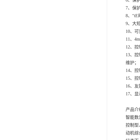
6
、保
7
、保
8
、
“tE
9
、大
10
、可
11
、
4
12
、控
13
、控
维护；
14
、控
15
、控
16
、友
17
、显
产品介
智能数
控制型
动机综