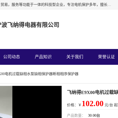
宁波飞纳得电器有限公司以工业电器为主导，集研发，制造，贸易，服务等功能于一体的科技型企业，专注电机保护多年，擅长单片机技术在工业控制、电力电子、汽车电子等领域的应用。主要产品有电机保护器，缺相保护器，相序保护器，电压电流表，浪涌保护器，温控器等我们的使命是通过系统的解决方案为客户创造高的价值，我们也热诚欢迎国内外客户来公司考察交流。
宁波飞纳得电器有限公司
公司动态
产品知识
关于我们
荣誉认证
9X00电机过载缺相水泵缺相保护器断相相序保护器
飞纳得E9X00电机过
102.00
价格：￥
元/台 起
产品数量：
30.00台