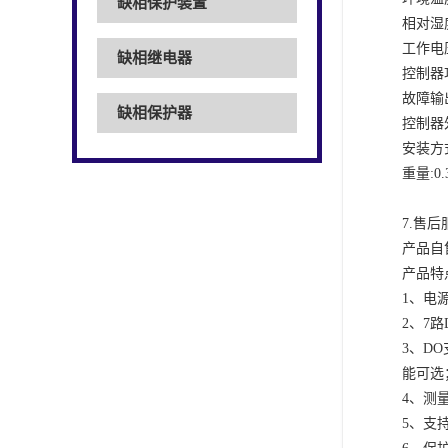
缺相保护装置
相对湿
工作电
缺相继电器
控制器
故障输
缺相保护器
控制器
安装方
重量
:0.
7.
售后
产品自
产品特
1
、电
2
、
7
路
3
、
DO
能可选
4
、测
5
、支