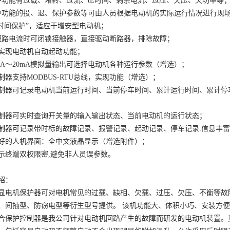
护功能有过载、堵转、过流、
tE
时间、剩余电流、过压、欠压、欠功率等
护功能的投、退、保护参数等可由人员根据电动机的实际运行情况进行现
时间保护
”
，适应于增安型电动机；
短路电流时可闭锁接触器，直接驱动断路器，排除故障；
实现电动机自动起动功能；
mA
～
20mA
模拟量输出可选择电动机各种运行参数（增选）；
制器支持
MODBUS-RTU
总线，实现功能（增选）；
制器可记录电动机当前运行时间、当前停车时间、累计运行时间、累计停
制器可实时查询开关量的输入输出状态、当前电动机的运行状态；
制器可记录带时标的故障记录、报警记录、起动记录、停车记录
.
信息丰富
好的人机界面：全中文液晶显示（增选附件）；
示终端双权限密
,
避免非人员误参数。
绍：
显电机保护器可对电机常见的过载、缺相、欠载、过压、欠压、不衡等故
、间抽型、防窃电型等衍生型号提供。
该机功能大、体积小巧、安装方便
合保护控制器是我公司针对电动机回路产生的故障而研发的电动机装置。