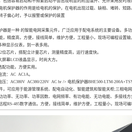
，包括容易启动和不频繁启动不会出现明显的附加温升、允许采用反时限
电机保护器的作用是给电机的保护，在电机出现过载、缺相、堵转、短路
转子偏心时，予以报警或保护的装置
护器是一种
的智能电网采集元件，广泛应用于配电系统的主要设备。多
能，精度高，方便，接线简单，维护方便，工程量小，现场可编程设置输
多种显示仪表，到一表多用。
2
位芯片，搭配立计量芯片，测量精度高，运行速度快。
大屏幕
LCD
液晶显示，时尚大方。
选配功能，方便实用。
电流：
AC AC1A
。
电压：
AC380V AC380/220V AC br />
电机保护器
BHE500-LTM-200A+TSY
件，可应用于能源管理系统、配电自动化、智能建筑和智能关柜
;
三相电网
功功率、无功率、功率因数、电网频率、有功电能、无功电能、多接线方
远程
RS-485
数字通信。方便，接线简单，维护方便，工程量小，现场可编