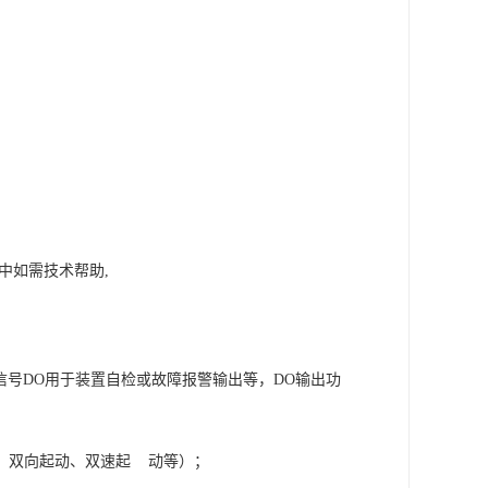
中如需技术帮助
,
信号
DO
用于装置自检或故障报警输出等，
DO
输出功
、双向起动、双速起
动等）；