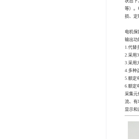
状态下
等）。
损、定
电机保
输出功
1.
代替
2.
采用
3
3.
采用
4.
多种
5.
额定
6.
额定
采集元
流、有
显示和