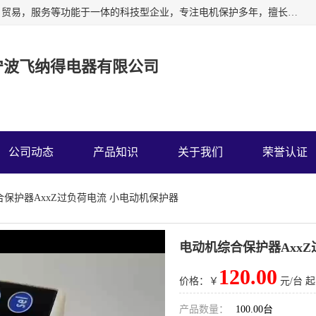
宁波飞纳得电器有限公司以工业电器为主导，集研发，制造，贸易，服务等功能于一体的科技型企业，专注电机保护多年，擅长单片机技术在工业控制、电力电子、汽车电子等领域的应用。主要产品有电机保护器，缺相保护器，相序保护器，电压电流表，浪涌保护器，温控器等我们的使命是通过系统的解决方案为客户创造高的价值，我们也热诚欢迎国内外客户来公司考察交流。
宁波飞纳得电器有限公司
公司动态
产品知识
关于我们
荣誉认证
合保护器AxxZ过负荷电流 小电动机保护器
电动机综合保护器Axx
120.00
价格：￥
元/台 起
产品数量：
100.00台