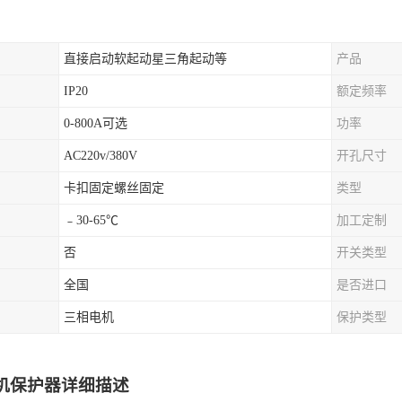
直接启动软起动星三角起动等
产品
IP20
额定频率
0-800A可选
功率
AC220v/380V
开孔尺寸
卡扣固定螺丝固定
类型
﹣30-65℃
加工定制
否
开关类型
全国
是否进口
三相电机
保护类型
机保护器详细描述