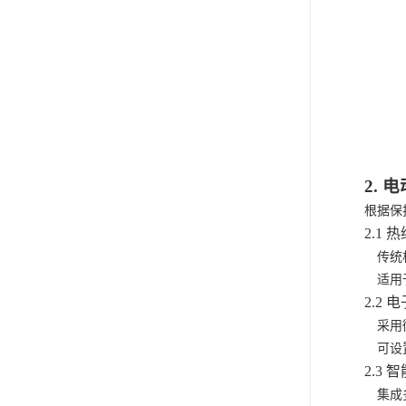
2.
根据保
2.1 热
传统
适用
2.2 电
采用
可设
2.3 智
集成