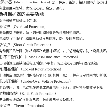
机保护器
（
Motor Protection Device）是一种用于监测、控制
商业和民用领域，确保电动机、稳定、运行。
动机保护器的主要功能
保护器通常具备以下功能：
载保护（Overload Protection）
电动机运行电流，防止因长时间过载导致绕组过热损坏。
热模型（
I²t曲线）模拟电动机发热情况，提供反时限保护。
路保护（Short Circuit Protection）
电动机短路故障（如相间短路或接地短路），并切断电源，防止设备损坏
相/不平衡保护（Phase Loss/Unbalance Protection）
三相电源是否缺相或电压
/电流不平衡，防止电动机因单相运行烧毁。
转/阻塞保护（Locked Rotor Protection）
电动机启动或运行时的堵转情况（如机械卡死），并在设定时间内切断电
压/过压保护（Under/Over Voltage Protection）
电源电压，防止电动机在过低或过高电压下运行，避免损坏或效率下降。
地故障保护（Earth Fault Protection）
电动机或线路的接地漏电流，防止触电或设备损坏。
度保护（Thermal Protection）