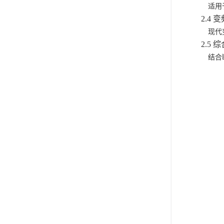
适用
2.4 变
现代
2.5 综
结合