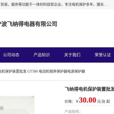
宁波飞纳得电器有限公司以工业电器为主导，集研发，制造，贸易，服务等功能于一体的科技型企业，专注电机保护多年，擅长单片机技术在工业控制、电力电子、汽车电子等领域的应用。主要产品有电机保护器，缺相保护器，相序保护器，电压电流表，浪涌保护器，温控器等我们的使命是通过系统的解决方案为客户创造高的价值，我们也热诚欢迎国内外客户来公司考察交流。
宁波飞纳得电器有限公司
公司动态
产品知识
关于我们
荣誉认证
电机保护装置批发 GT500 电动机相序保护器电源保护器
飞纳得电机保护装置批发 
30.00
价格：￥
元/台 起
产品规格：