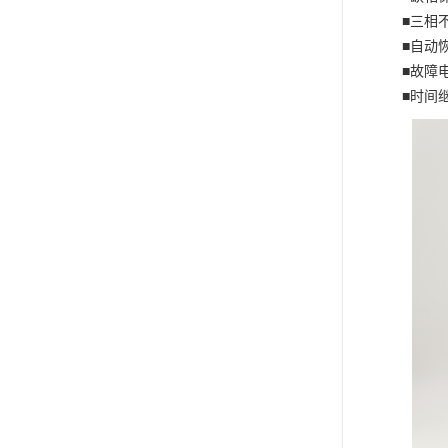
■三相
■自动
■故障
■时间