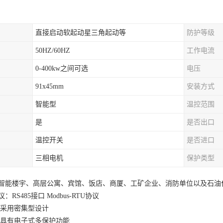
直接启动软起动星三角起动等
防护等级
50HZ/60HZ
工作电流
0-400kw之间可选
电压
91x45mm
安装方式
智能型
温控范围
是
是否出口
温控开关
是否进口
三相电机
保护类型
智能楼宇、高层公寓、宾馆、饭店、商厦、工矿企业、消防单位以及石油
：RS485接口 Modbus-RTU协议
造采用密集型设计
能具有电子式多保护功能