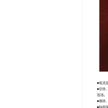
■电流
■空转
现场。
■堵转
■缺相