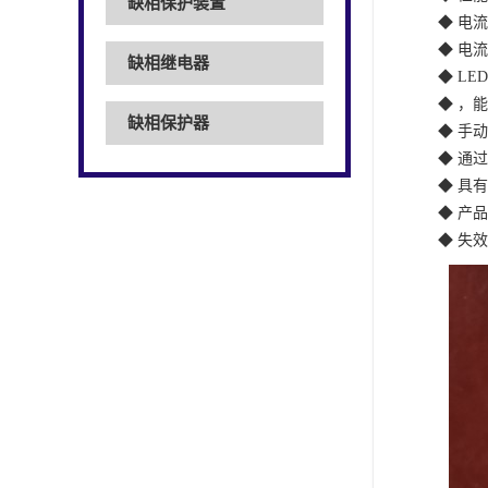
缺相保护装置
◆ 电流
◆ 电
缺相继电器
◆ L
◆ ，
缺相保护器
◆ 手
◆ 通
◆ 具
◆ 产
◆ 失