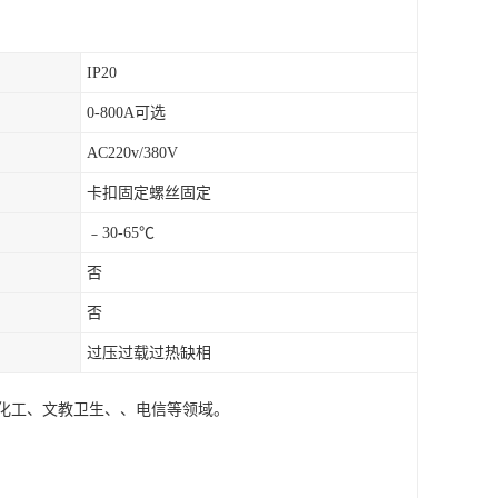
IP20
0-800A可选
AC220v/380V
卡扣固定螺丝固定
﹣30-65℃
否
否
过压过载过热缺相
化工、文教卫生、、电信等领域。