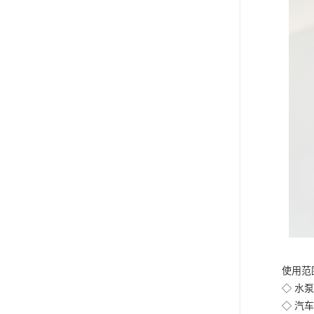
使用范
◇ 水
◇ 汽