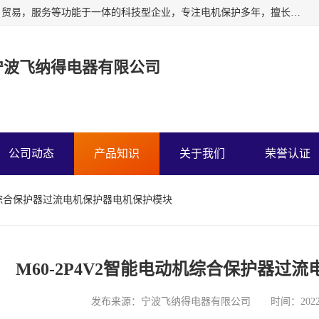
宁波飞纳得电器有限公司以工业电器为主导，集研发，制造，贸易，服务等功能于一体的科技型企业，专注电机保护多年，擅长单片机技术在工业控制、电力电子、汽车电子等领域的应用。主要产品有电机保护器，缺相保护器，相序保护器，电压电流表，浪涌保护器，温控器等我们的使命是通过系统的解决方案为客户创造高的价值，我们也热诚欢迎国内外客户来公司考察交流。
宁波飞纳得电器有限公司
公司动态
产品知识
关于我们
荣誉认证
电动机综合保护器过流电机保护器电机保护模块
M60-2P4V2智能电动机综合保护器过
发布来源：宁波飞纳得电器有限公司 时间：2022-12