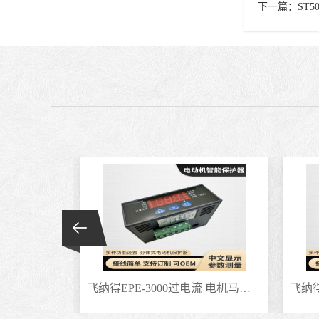
下一篇：
ST
飞纳得PIR-DY PIR-GY断相相序保护器 相序型号低压马达
飞纳得EPE-3000过电流 电机马达断错相 相序与断相