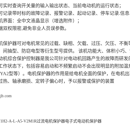
器可实时查询开关量的输入输出状态、当前电动机的运行状态；
器可记录带时标的故障记录、报警记录、起动记录、停车记录.信
人机界面：全中文液晶显示（增选附件）；
终端双权限密,避免非业人员误参数。
机保护器可对电机常见的过载、缺相、欠载、过压、欠压、不衡
、间抽型、防窃电型等衍生型号提供。
该机功能大、体积小巧、
动机综合保护控制器是我公司针对电动机回路产生的故障而研发
工作状态下，包括容易启动和不频繁启动不会出现明显的附加温
、YA2型等）。电机保护器的作用是给电机全面的保护，在电机
过热、轴承磨损、定转子偏心时，予以报警或保护的装置
djb.com
571H2-A-L-A5-V2M1R过流电机保护器电子式电动机保护器