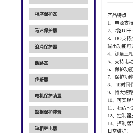
相序保护器
产品特点
1、电源支持
马达保护器
2、7路DI
3、DO支
输出功能可
浪涌保护器
4、测量三
5、支持电
断路器
6、保护功
7、保护功
传感器
8、“tE时间
9、特大短
电机保护装置
10、可实
11、4mA
缺相保护装置
12、控制器
13、控制
缺相继电器
日常维护；