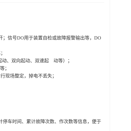
分开；信号DO用于装置自检或故障报警输出等，DO
高；
起动、双向起动、双速起 动等）；
率等；
进行现场整定，掉电不丢失；
累计停车时间、累计故障次数、作次数等信息，便于