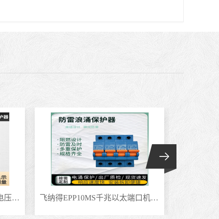
飞纳得KX102低压马达 单项电压监视器水泵空载相序型号
飞纳得EPP10MS千兆以太端口机柜II级弱电浪涌电涌光伏