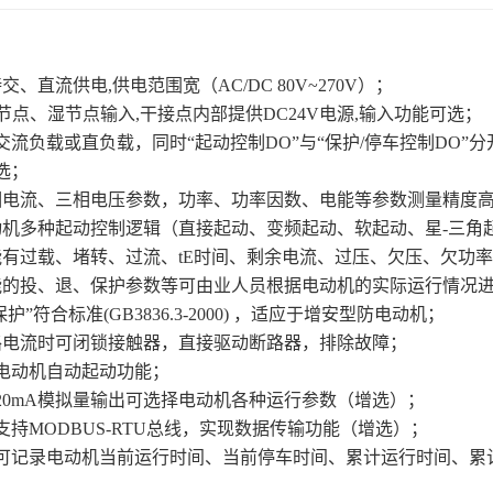
交、直流供电,供电范围宽（AC/DC 80V~270V）；
干节点、湿节点输入,干接点内部提供DC24V电源,输入功能可选；
持交流负载或直负载，同时“起动控制DO”与“保护/停车控制DO”
选；
相电流、三相电压参数，功率、功率因数、电能等参数测量精度
动机多种起动控制逻辑（直接起动、变频起动、软起动、星-三角
能有过载、堵转、过流、tE时间、剩余电流、过压、欠压、欠功
能的投、退、保护参数等可由业人员根据电动机的实际运行情况
保护”符合标准(GB3836.3-2000) ，适应于增安型防电动机；
路电流时可闭锁接触器，直接驱动断路器，排除故障；
现电动机自动起动功能；
～20mA模拟量输出可选择电动机各种运行参数（增选）；
支持MODBUS-RTU总线，实现数据传输功能（增选）；
器可记录电动机当前运行时间、当前停车时间、累计运行时间、