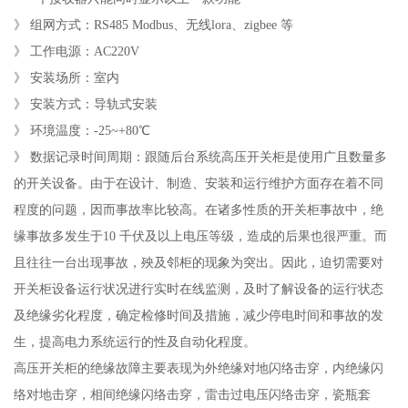
》 组网方式：RS485 Modbus、无线lora、zigbee 等
》 工作电源：AC220V
》 安装场所：室内
》 安装方式：导轨式安装
》 环境温度：-25~+80℃
》 数据记录时间周期：跟随后台系统高压开关柜是使用广且数量多
的开关设备。由于在设计、制造、安装和运行维护方面存在着不同
程度的问题，因而事故率比较高。在诸多性质的开关柜事故中，绝
缘事故多发生于10 千伏及以上电压等级，造成的后果也很严重。而
且往往一台出现事故，殃及邻柜的现象为突出。因此，迫切需要对
开关柜设备运行状况进行实时在线监测，及时了解设备的运行状态
及绝缘劣化程度，确定检修时间及措施，减少停电时间和事故的发
生，提高电力系统运行的性及自动化程度。
高压开关柜的绝缘故障主要表现为外绝缘对地闪络击穿，内绝缘闪
络对地击穿，相间绝缘闪络击穿，雷击过电压闪络击穿，瓷瓶套